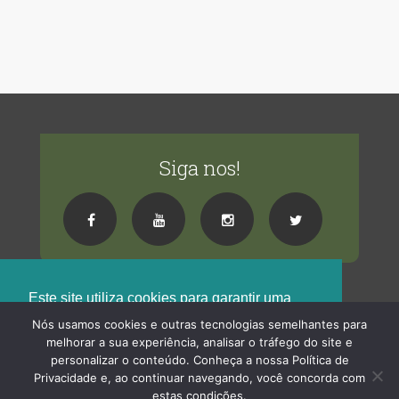
Siga nos!
Este site utiliza cookies para garantir uma
melhor experiência de navegação !
Nós usamos cookies e outras tecnologias semelhantes para
melhorar a sua experiência, analisar o tráfego do site e
Saiba Mais
Blog Centro Natural
· 2026 Centro Natural© Todos os direitos reservados
personalizar o conteúdo. Conheça a nossa Política de
Privacidade e, ao continuar navegando, você concorda com
Ok
Termos de Uso
Políticas de Privacidade
estas condições.