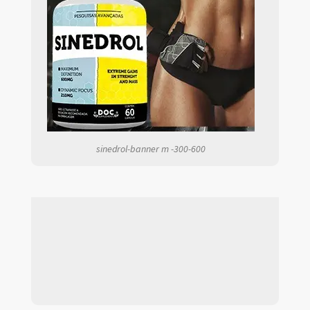
sinedrol-banner m -300-600