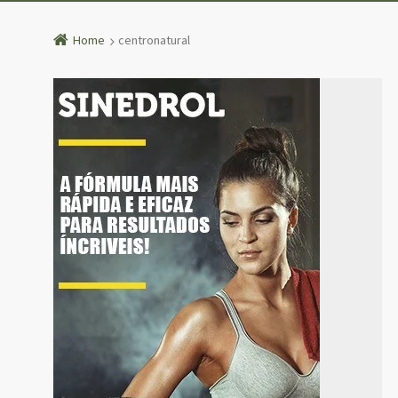
Home
centronatural