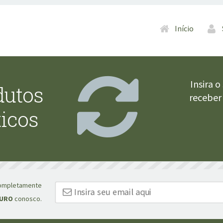
Pular para o cont
Início
Insira 
dutos
recebe
icos
 completamente
URO
conosco.