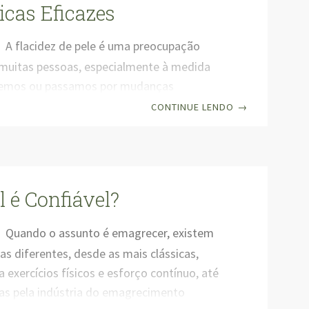
 Ingredientes: Lentilhas Cenoura Aipo
icas Eficazes
 de legumes Temperos a gosto Salada de
A flacidez de pele é uma preocupação
uitas pessoas, especialmente à medida
cemos ou passamos por mudanças
s de peso. Felizmente, existem várias
CONTINUE LENDO
→
ficazes que você pode adotar para
lacidez e promover uma pele mais firme e
ste post, vamos explorar algumas dicas
ajudar você a alcançar esse objetivo. 1.
l é Confiável?
Hidratado: A hidratação desempenha um
ntal na saúde da pele. Certifique-se de
Quando o assunto é emagrecer, existem
ficiente ao longo do dia para manter
as diferentes, desde as mais clássicas,
a exercícios físicos e esforço contínuo, até
das pela indústria do emagrecimento