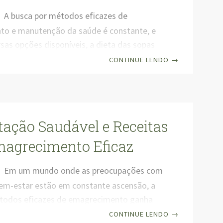
A busca por métodos eficazes de
o e manutenção da saúde é constante, e
rsas opções disponíveis, a dieta das sopas
ado por sua simplicidade e eficácia. Este
CONTINUE LENDO
→
tar não só promete perda de peso, mas
ce uma série de benefícios para a saúde
artigo, exploraremos o que é a dieta das
la funciona, seus benefícios, possíveis
ação Saudável e Receitas
 e dicas para adotar essa dieta de forma
az. O que é
magrecimento Eficaz
Em um mundo onde as preocupações com
bem-estar estão em constante ascensão, a
todos eficazes de emagrecimento ganha
tre as diversas abordagens disponíveis, a
CONTINUE LENDO
→