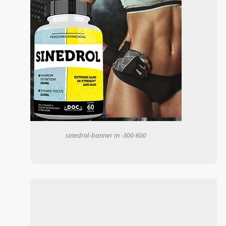
sinedrol-banner m -300-600