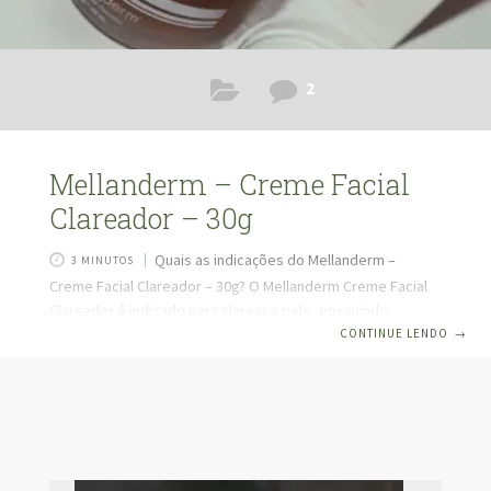
2
Mellanderm – Creme Facial
Clareador – 30g
Quais as indicações do Mellanderm –
3 MINUTOS
Creme Facial Clareador – 30g? O Mellanderm Creme Facial
Clareador é indicado para clarear a pele, possuindo
propriedades antioxidantes e antienvelhecimento. Ele
CONTINUE LENDO
→
melhora o aspecto geral da pele, deixando-a com um tom
uniforme, iluminada e livre de manchas, devido a sua ação
despigmentante. Tanto as manchas, quanto a própria pele
em geral pode dar uma boa clareada! Algumas pessoas
perguntam se arde e a grande parte dos feedbacks de
nossas clientes é que a aplicação do mellanderm não