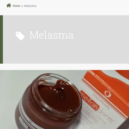
Home
melasma
melasma