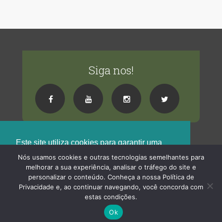
Siga nos!
Este site utiliza cookies para garantir uma
melhor experiência de navegação !
Nós usamos cookies e outras tecnologias semelhantes para
melhorar a sua experiência, analisar o tráfego do site e
Saiba Mais
Blog Centro Natural
· 2026 Centro Natural© Todos os direitos reservados
personalizar o conteúdo. Conheça a nossa Política de
Privacidade e, ao continuar navegando, você concorda com
Ok
Termos de Uso
Políticas de Privacidade
estas condições.
Ok