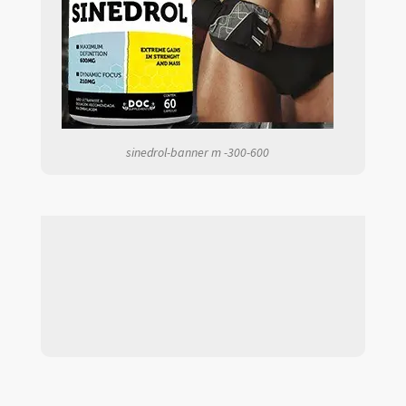
sinedrol-banner m -300-600